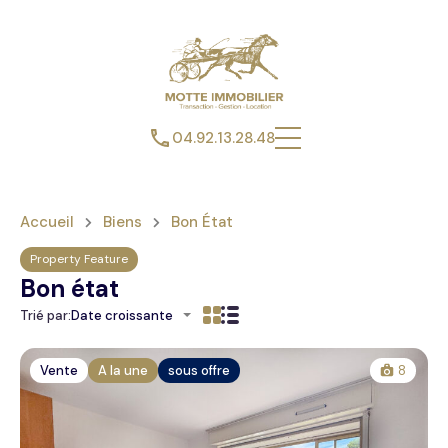
04.92.13.28.48
Accueil
Biens
Bon État
Property Feature
Bon état
Trié par:
Date croissante
Vente
A la une
sous offre
8