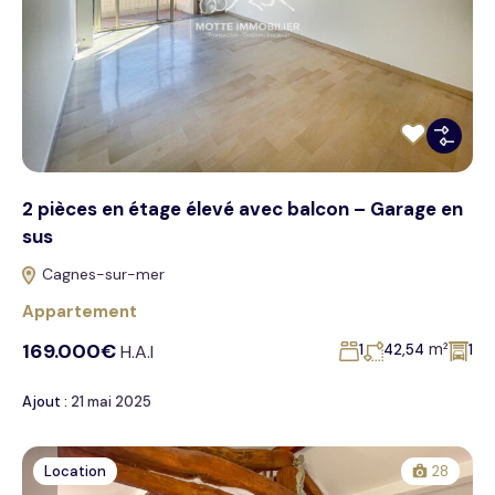
2 pièces en étage élevé avec balcon – Garage en
sus
Cagnes-sur-mer
Appartement
169.000€
m²
H.A.I
1
42,54
1
Ajout :
21 mai 2025
Location
28