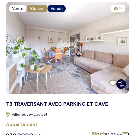
Vente
A la une
Vendu
17
T3 TRAVERSANT AVEC PARKING ET CAVE
Villeneuve-Loubet
Appartement
m²
2
62,07
1