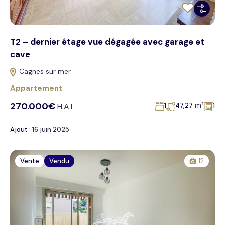
T2 – dernier étage vue dégagée avec garage et
cave
Cagnes sur mer
Appartement
270.000€
m²
H.A.I
1
47,27
1
Ajout :
16 juin 2025
Vente
Vendu
12