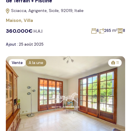
de Terrain + Piscine
Sciacca, Agrigente, Sicile, 92019, Italie
Maison
,
Villa
360.000€
m²
H.A.I
6
265
8
Ajout :
25 août 2025
Vente
A la une
11