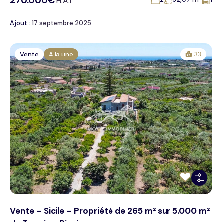
270.000€
H.A.I
Ajout :
17 septembre 2025
Vente
A la une
33
Vente – Sicile – Propriété de 265 m² sur 5.000 m²