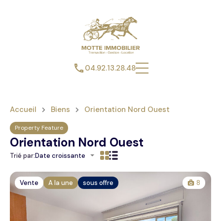
04.92.13.28.48
Accueil
Biens
Orientation Nord Ouest
Property Feature
Orientation Nord Ouest
Trié par:
Date croissante
Vente
A la une
sous offre
8