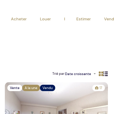
Acheter
Louer
I Est
Acheter
Louer
I Estimer
Vend
Trié par:
Date croissante
Vente
A la une
Vendu
17