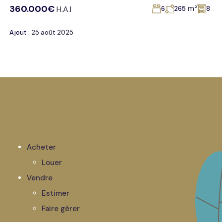
360.000€
m²
H.A.I
6
265
8
Ajout :
25 août 2025
Acheter
Louer
Vendre
Estimer
Faire gérer