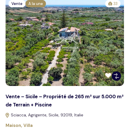
Vente
A la une
33
Vente – Sicile – Propriété de 265 m² sur 5.000 m²
de Terrain + Piscine
Sciacca, Agrigente, Sicile, 92019, Italie
Maison
,
Villa