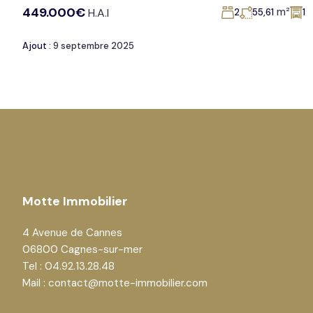
449.000€
m²
H.A.I
2
55,61
1
Ajout :
9 septembre 2025
Motte Immobilier
4 Avenue de Cannes
06800 Cagnes-sur-mer
Tel : 04.92.13.28.48
Mail : contact@motte-immobilier.com