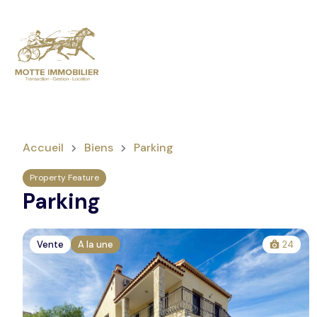
Accueil
Biens
Parking
Property Feature
Parking
Vente
A la une
24