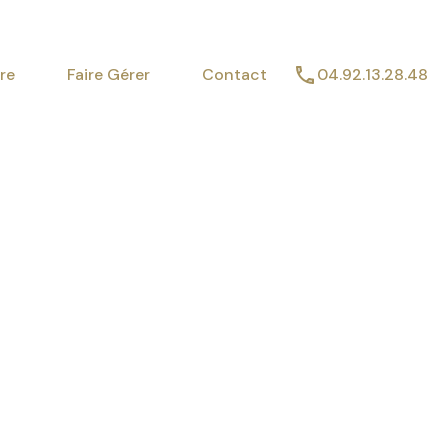
imer
Vendre
Faire Gérer
Contact
re
Faire Gérer
Contact
04.92.13.28.48