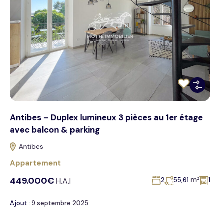
Antibes – Duplex lumineux 3 pièces au 1er étage
avec balcon & parking
Antibes
Appartement
449.000€
m²
H.A.I
2
55,61
1
Ajout :
9 septembre 2025