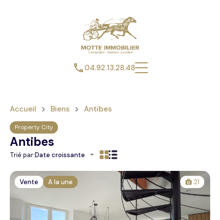
04.92.13.28.48
Accueil
Biens
Antibes
Property City
Antibes
Trié par:
Date croissante
Vente
A la une
21