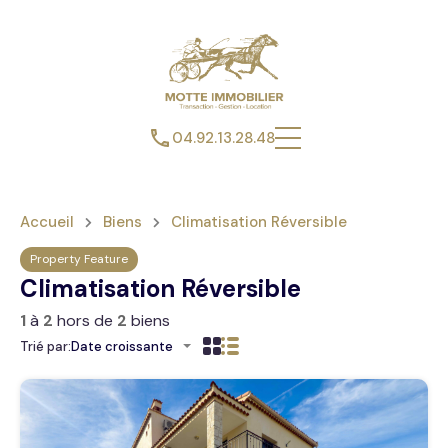
04.92.13.28.48
Accueil
Biens
Climatisation Réversible
Property Feature
Climatisation Réversible
1
à
2
hors de
2
biens
Trié par:
Date croissante