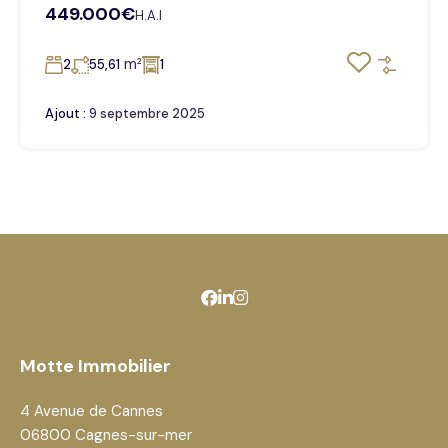
449.000€
H.A.I
m²
2
55,61
1
Ajout :
9 septembre 2025
Motte Immobilier
4 Avenue de Cannes
06800 Cagnes-sur-mer