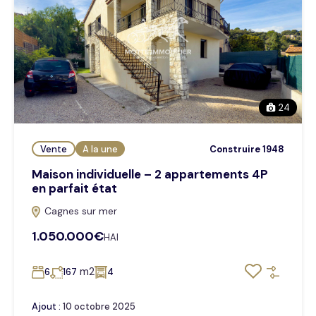
24
Vente
A la une
Construire 1948
Maison individuelle – 2 appartements 4P
en parfait état
Cagnes sur mer
1.050.000€
HAI
m2
6
167
4
Ajout :
10 octobre 2025