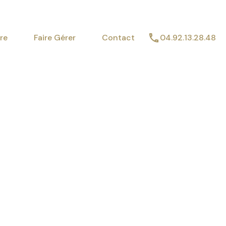
imer
Vendre
Faire Gérer
Contact
re
Faire Gérer
Contact
04.92.13.28.48