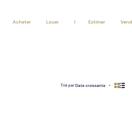
Acheter
Louer
I Est
Acheter
Louer
I Estimer
Vend
Trié par:
Date croissante