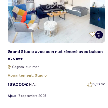
Grand Studio avec coin nuit rénové avec balcon
et cave
Cagnes-sur-mer
Appartement
,
Studio
169.000€
m²
H.A.I
35,30
Ajout :
7 septembre 2025