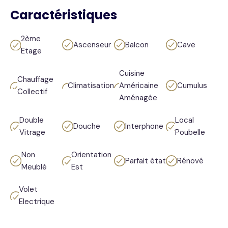
Caractéristiques
2ème
Ascenseur
Balcon
Cave
Etage
Cuisine
Chauffage
Climatisation
Américaine
Cumulus
Collectif
Aménagée
Double
Local
Douche
Interphone
Vitrage
Poubelle
Non
Orientation
Parfait état
Rénové
Meublé
Est
Volet
Electrique