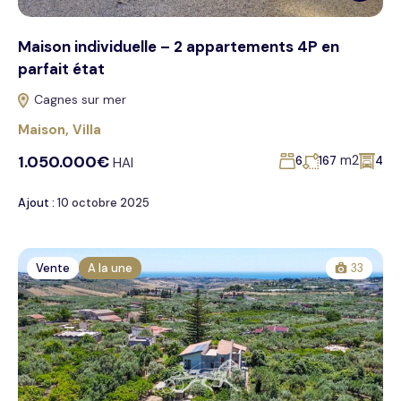
Maison individuelle – 2 appartements 4P en
parfait état
Cagnes sur mer
Maison
,
Villa
1.050.000€
m2
6
167
4
HAI
Ajout :
10 octobre 2025
Vente
A la une
33