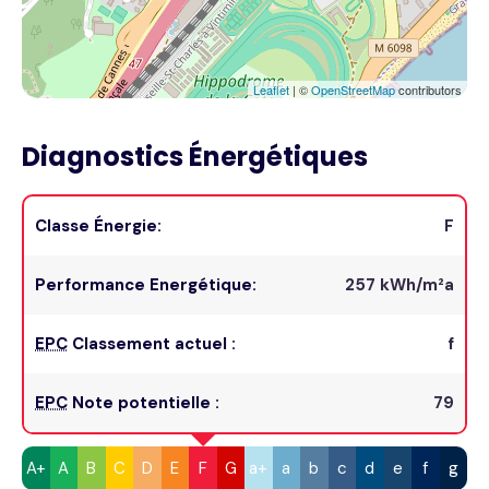
Leaflet
| ©
OpenStreetMap
contributors
Diagnostics Énergétiques
Classe Énergie:
F
Performance Energétique:
257 kWh/m²a
EPC
Classement actuel :
f
EPC
Note potentielle :
79
A+
A
B
C
D
E
F
G
a+
a
b
c
d
e
f
g