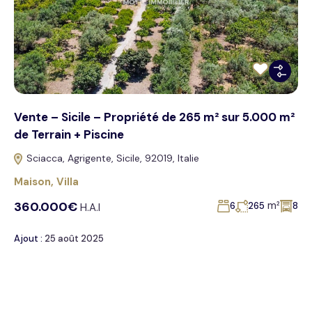
Vente – Sicile – Propriété de 265 m² sur 5.000 m²
de Terrain + Piscine
Sciacca, Agrigente, Sicile, 92019, Italie
Maison
,
Villa
360.000€
m²
6
265
8
H.A.I
Ajout :
25 août 2025