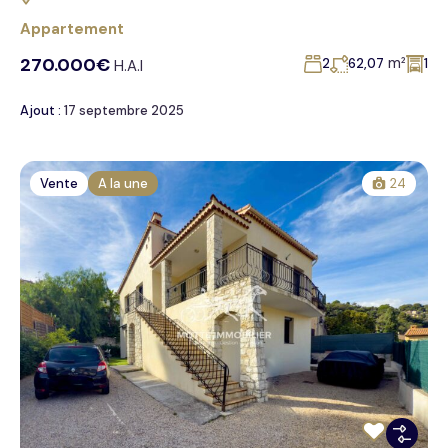
Appartement
270.000€
m²
2
62,07
1
H.A.I
Ajout :
17 septembre 2025
Vente
A la une
24