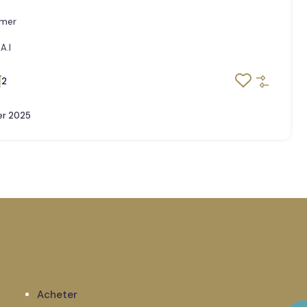
 mer
A.I
2
er 2025
Acheter