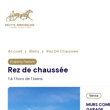
Accueil
Biens
Rez De Chaussée
Property Feature
Rez de chaussée
1
à
1
hors de
1
biens
Vente
MURS COMM
GARAGE