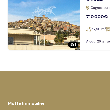
Cagnes sur
710.000€
H.
m²
152,90
Ajout :
29 janvi
1
Motte Immobilier