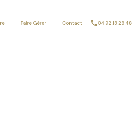
imer
Vendre
Faire Gérer
Contact
re
Faire Gérer
Contact
04.92.13.28.48