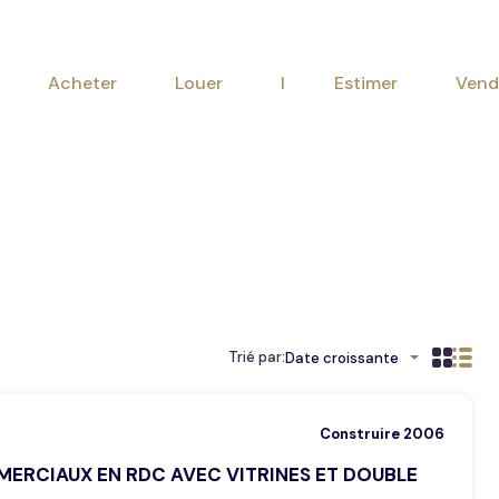
Acheter
Louer
I Est
Acheter
Louer
I Estimer
Vend
Trié par:
Date croissante
Construire 2006
ERCIAUX EN RDC AVEC VITRINES ET DOUBLE