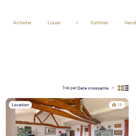
Acheter
Louer
I Est
Acheter
Louer
I Estimer
Vend
Trié par:
Date croissante
Location
28