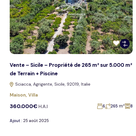
Vente – Sicile – Propriété de 265 m² sur 5.000 m²
de Terrain + Piscine
Sciacca, Agrigente, Sicile, 92019, Italie
Maison
,
Villa
360.000€
m²
H.A.I
6
265
8
Ajout :
25 août 2025