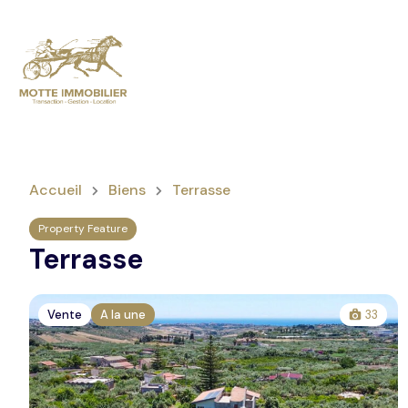
Accueil
Biens
Terrasse
Property Feature
Terrasse
Vente
A la une
33