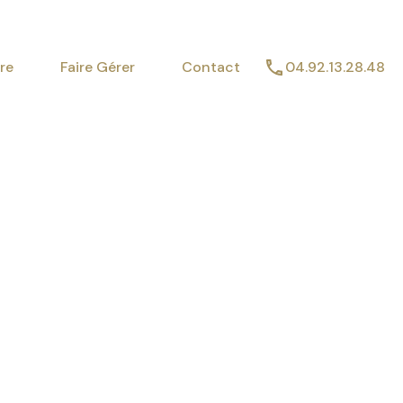
imer
Vendre
Faire Gérer
Contact
re
Faire Gérer
Contact
04.92.13.28.48