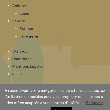
Acheter
Louer
Vendre
Estimer
Faire gérer
Contact
Honoraires
Mentions Légales
RGPD
© 2023 Cabinet Motte Immobilier. Tous droits réservés.
En poursuivant votre navigation sur ce site, vous acceptez
// Designed by
Vanessa Motte
l'utilisation de cookies pour vous proposer des services et
des offres adaptés à vos centres d'intérêt.
En Savoir