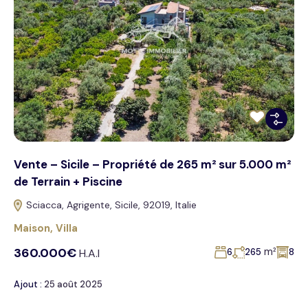
Vente – Sicile – Propriété de 265 m² sur 5.000 m²
de Terrain + Piscine
Sciacca, Agrigente, Sicile, 92019, Italie
Maison
,
Villa
360.000€
m²
H.A.I
6
265
8
Ajout :
25 août 2025