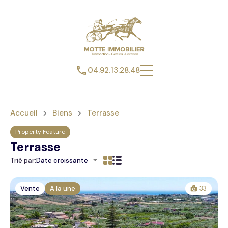
04.92.13.28.48
Accueil
Biens
Terrasse
Property Feature
Terrasse
Trié par:
Date croissante
Vente
A la une
33