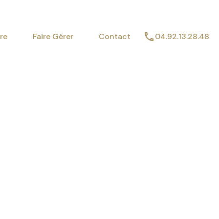
imer
Vendre
Faire Gérer
Contact
re
Faire Gérer
Contact
04.92.13.28.48