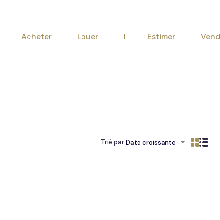
Acheter
Louer
I Est
Acheter
Louer
I Estimer
Vend
Trié par:
Date croissante